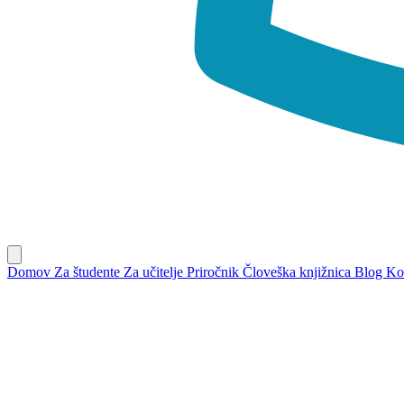
Domov
Za študente
Za učitelje
Priročnik
Človeška knjižnica
Blog
Ko