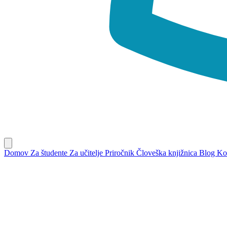
Domov
Za študente
Za učitelje
Priročnik
Človeška knjižnica
Blog
Ko