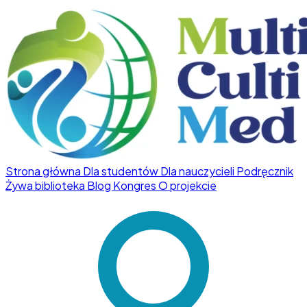
Strona główna
Dla studentów
Dla nauczycieli
Podręcznik
Żywa biblioteka
Blog
Kongres
O projekcie